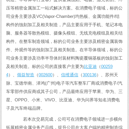
压等精密金属加工一站式解决方案。在消费电子领域，标的公
司业务主要涉及VC(Vapor-Chamber)均热板、金属功能件/结
构件的蚀刻加工及相关制造，产品主要应用于手机、笔记本电
脑、服务器等散热模组、摄像头模组、无线充电模组及相关结
构件。在整车制造领域，标的公司业务主要涉及精密金属装饰
件、外观件等的蚀刻加工及相关制造。在半导体领域，标的公
司业务主要涉及功率半导体封装材料陶瓷覆铜基板的蚀刻加工
及相关制造。标的公司的直接客户主要为
比亚迪
（
00259
4
）、
领益智造
（
002600
）、
信维通信
（
300136
）、苏州天
脉、宝德华南、泽鸿(广州)电子等汽车整车厂商或消费电子/汽
车零部件供应商或其子公司，产品最终应用于苹果、华为、三
星、OPPO、小米、VIVO、比亚迪、华为问界等知名消费电
子及汽车终端品牌。
若本次交易完成，公司可在消费电子领域进一步横向
拓展精密金属业务产品线，提升公司在大客户端的精密制造综