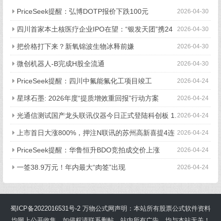
PriceSeek提醒：弘博DOTP报价下跌100元
2026-04-30
四川首家本土核医疗企业IPO在望：“银发天团”携24
2026-04-30
亿元资本冲刺核药自主之路 | 万千气象看四川·活力四川行
把价格打下来？新氧锦波生物冰释前嫌
2026-04-30
微创机器人-B完成H股全流通
2026-04-30
PriceSeek提醒：四川中氟能氟化工项目竣工
2026-04-24
星球石墨: 2026年度“提质增效重回报”行动方案
2026-04-24
光通信测试国产龙头联讯仪器今日正式登陆科创板 1.
2026-04-24
6T测试能力跻身全球前列
上市首日大涨800%，押注N联讯的苏州高新喜提4连
2026-04-24
板
PriceSeek提醒：华鲁恒升BDO竞拍成交价上涨
2026-04-24
一签38.9万元！年内最大“肉签”出现
2026-04-24
蜀ICP备2022016531号-2
万物公式网声明：本站所有股票公式软件资料
均网上公开收集，如侵权请联系删帖。站内所有广告，均与本站无关！