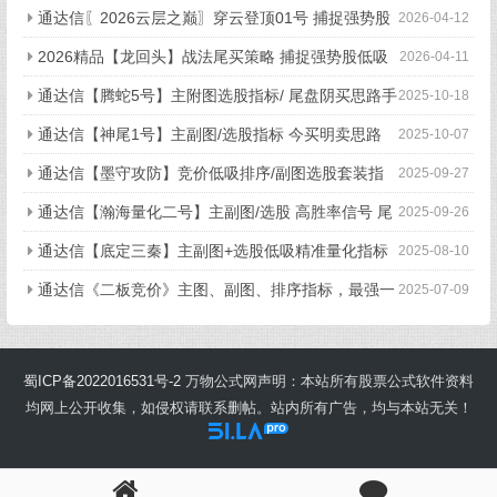
不停打磨且经实战 配备龙头抱团选股
通达信〖2026云层之巅〗穿云登顶01号 捕捉强势股
2026-04-12
的加速启动点 源码
2026精品【龙回头】战法尾买策略 捕捉强势股低吸
2026-04-11
买点 历史测评成功率88%
通达信【腾蛇5号】主附图选股指标/ 尾盘阴买思路手
2025-10-18
机电脑通用
通达信【神尾1号】主副图/选股指标 今买明卖思路
2025-10-07
超短线T+1稀缺信号 源码
通达信【墨守攻防】竞价低吸排序/副图选股套装指
2025-09-27
标 低吸策略信号固定
通达信【瀚海量化二号】主副图/选股 高胜率信号 尾
2025-09-26
买T1思路 指标源码
通达信【底定三秦】主副图+选股低吸精准量化指标
2025-08-10
出票少而精，五年平均胜率92%。
通达信《二板竞价》主图、副图、排序指标，最强一
2025-07-09
进二量化，信号固定，可回测 电脑版
蜀ICP备2022016531号-2
万物公式网声明：本站所有股票公式软件资料
均网上公开收集，如侵权请联系删帖。站内所有广告，均与本站无关！