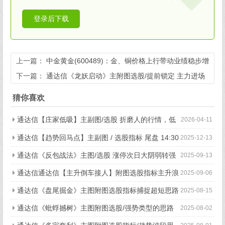
登录后下载
上一篇：
中金黄金(600489)：金、铜价格上行带动业绩稳步增
长
下一篇：
通达信《龙妖启动》主附图选股/提前锁定 主力进场
决策擒牛潜伏加仓手机电脑通用信号不飘逸
猜你喜欢
通达信【庄家低吸】主副图/选股 折磨人的行情，低
2026-04-11
吸是一种很好的方式
通达信【趋势回马点】主副图 / 选股指标 尾盘 14:30
2025-12-13
精准预警回调 “回马点” 手机电脑双端适配
通达信《反包战法》主图/选股 涨停次日大阴弱转强
2025-09-13
预警 信号少而精 源码
通达信通达信【主升倒车接人】附图选股指标主升浪
2025-09-06
回调拉升思路
通达信《盘尾掘金》主图附图选股指标捕捉超短思路
2025-08-15
手机电脑通用
通达信《蚍蜉撼树》主图附图选股/强势类型的思路
2025-08-02