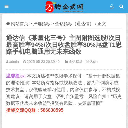
网站首页
>
严选指标
>
金钻指标（通达信）
正文
通达信《某量化三号》主图附图选股/次日
最高胜率94%/次日收盘胜率80%尾盘T1思
路手机电脑通用无未来函数
admin
2025-05-23 20:39:49
金钻指标（通达信）
温馨提示:
本文所述模型仅限学术探讨，"基于开源数据集
的理论推演".本站所有指标或视频战法，皆为举例演示或
技术复盘，仅做验证学习使用，内容仅供参考，不构成投
资建议，请勿用于实盘，否则自负盈亏，风险自担！“历史
数据不代表未来收益”“投资有风险，决策需谨慎””
指标交流QQ群：586838595