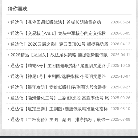
发展
猜你喜欢
通达信【涨停回调低吸战法】首板长阴缩量企稳
2026-05-24
通达信【交易核心V8.1】龙头中军核心的定义指标
2026-05-05
不停打磨且经实战 配备龙头抱团选股
通达信〖2026云层之巅〗穿云登顶01号 捕捉强势股
2026-04-12
的加速启动点 源码
2026精品【龙回头】战法尾买策略 捕捉强势股低吸
2026-04-11
买点 历史测评成功率88%
通达信【腾蛇5号】主附图选股指标/ 尾盘阴买思路手
2025-10-18
机电脑通用
通达信【神尾1号】主副图/选股指标 今买明卖思路
2025-10-07
超短线T+1稀缺信号 源码
通达信【墨守攻防】竞价低吸排序/副图选股套装指
2025-09-27
标 低吸策略信号固定
通达信【瀚海量化二号】主副图/选股 高胜率信号 尾
2025-09-26
买T1思路 指标源码
通达信【底定三秦】主副图+选股低吸精准量化指标
2025-08-10
出票少而精，五年平均胜率92%。
通达信《二板竞价》主图、副图、排序指标，最强一
2025-07-09
进二量化，信号固定，可回测 电脑版