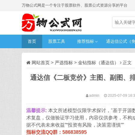
万物公式网是一个专注于股票软件、股票公式资源分享的平台
首页
股票工具
推荐指标
通达信公式（
网站首页
>
严选指标
>
金钻指标（通达信）
正文
通达信《二板竞价》主图、副图、
admin
2025-07-09 16:
温馨提示:
本文所述模型仅限学术探讨，"基于开源
术复盘，仅做验证学习使用，内容仅供参考，不构
据不代表未来收益”“投资有风险，决策需谨慎””
指标交流QQ群：586838595