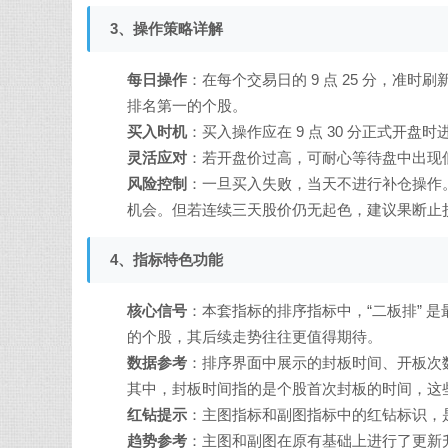
3、操作策略详解
每日操作
：在每个交易日的 9 点 25 分，准
排名第一的个股。
买入时机
：买入操作应在 9 点 30 分正式开
灵活应对
：若开盘价过高，可耐心等待盘中出现
风险控制
：一旦买入失败，当天不进行补仓操作
机会。但若连续三天股价仍无起色，建议果断止
4、指标特色功能
核心信号
：本套指标的排序指标中，“二板排” 
的个股，其后续走势往往更值得期待。
数据参考
：排序界面中展示的封板时间、开板次
其中，封板时间指的是个股首次封板的时间，这
红钻提示
：主图指标和副图指标中的红钻标识，
趋势参考
：主图和副图在原有基础上进行了更新升