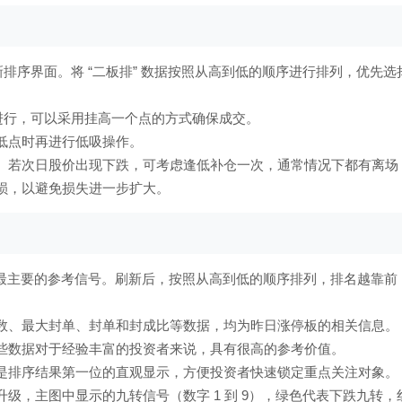
时刷新排序界面。将 “二板排” 数据按照从高到低的顺序进行排列，优先选
盘时进行，可以采用挂高一个点的方式确保成交。
低点时再进行低吸操作。
。若次日股价出现下跌，可考虑逢低补仓一次，通常情况下都有离场
损，以避免损失进一步扩大。
是最主要的参考信号。刷新后，按照从高到低的顺序排列，排名越靠前
数、最大封单、封单和封成比等数据，均为昨日涨停板的相关信息。
些数据对于经验丰富的投资者来说，具有很高的参考价值。
是排序结果第一位的直观显示，方便投资者快速锁定重点关注对象。
级，主图中显示的九转信号（数字 1 到 9），绿色代表下跌九转，