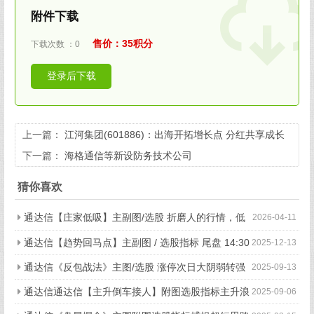
附件下载
售价：35积分
下载次数 ：0
登录后下载
上一篇：
江河集团(601886)：出海开拓增长点 分红共享成长
性
下一篇：
海格通信等新设防务技术公司
猜你喜欢
通达信【庄家低吸】主副图/选股 折磨人的行情，低
2026-04-11
吸是一种很好的方式
通达信【趋势回马点】主副图 / 选股指标 尾盘 14:30
2025-12-13
精准预警回调 “回马点” 手机电脑双端适配
通达信《反包战法》主图/选股 涨停次日大阴弱转强
2025-09-13
预警 信号少而精 源码
通达信通达信【主升倒车接人】附图选股指标主升浪
2025-09-06