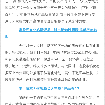
别“三高”模式的系统性变革。日前发布的《中共中央关于制定
国民经济和社会发展第十五个五年规划的建议》（下称《建
议》），将“推动房地产高质量发展”置于民生框架下进行专
述，为实现房地产高质量发展目标提供了系统性方案。
港股私有化热潮背后：跳出流动性困境 推动战略转
型
今年以来，港股市场正经历一场前所未有的私有化浪
潮。数据显示，截至11月6日，年内已有超过20家上市公司因
私有化从港股市场摘牌，超过2024年全年的15家，涵盖金
融、地产、消费、科技等多个领域。与此同时，港股市场仍有
多家上市公司对外披露了私有化计划，其中不乏汇丰控股、东
风集团股份、吉利汽车等具有较高市场知名度的企业。
本土资本为何频频买入在华 “洋品牌”？
发酵近一年的星巴克中国出售事件终于尘埃落定。星
巴克正式宣布与博裕投资达成战略合作，双方将成立合资企