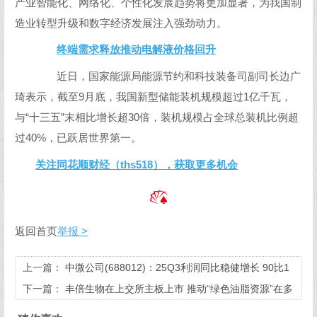
产业智能化、网络化、个性化发展趋势将更加显著，为我国制
造业转型升级和数字经济发展注入强劲动力。
终端需求释放推动电解液价格回升
近日，国家能源局能源节约和科技装备司副司长边广
琦表示，截至9月底，我国新型储能装机规模超过1亿千瓦，
与“十三五”末相比增长超30倍，装机规模占全球总装机比例超
过40%，已跃居世界第一。
关注同花顺财经（ths518），获取更多机会
返回首页
举报 >
上一篇：
中微公司(688012)：25Q3利润同比稳健增长 90比1
刻蚀设备即将进入市场
下一篇：
丰倍生物在上交所主板上市 推动“绿色油脂资源”在多
个领域规模化应用