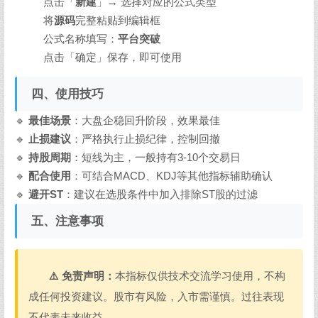
点击「
新建
」→ 选择对应的公式类型
将
源码
完整粘贴到编辑框
公式名称填写：
平台突破
点击「确定」保存，即可使用
四、使用技巧
🔹
最佳场景
：大盘企稳回升阶段，效果最佳
🔹
止损建议
：严格执行止损纪律，控制回撤
🔹
持股周期
：短线为主，一般持有3-10个交易日
🔹
配合使用
：可结合MACD、KDJ等其他指标辅助确认
🔹
避开ST
：建议在选股条件中加入排除ST股的过滤
五、注意事项
⚠️ 免责声明：
本指标仅供技术交流学习使用，不构
成任何投资建议。股市有风险，入市需谨慎。过往表现
不代表未来收益。