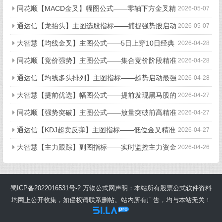
识别（无未来函数）
同花顺【MACD金叉】幅图公式——零轴下方金叉精
2026-05-07
准买点（无未来函数）
通达信【龙抬头】主图选股指标——捕捉强势股启动
2026-05-07
点（无未来函数）
大智慧【均线金叉】主图公式——5日上穿10日经典
2026-04-28
买入信号（无未来函数）
同花顺【竞价强势】主图公式——集合竞价阶段精准
2026-04-28
捕捉强势股（无未来函数）
通达信【均线多头排列】主图指标——趋势启动最强
2026-04-28
信号（无未来函数）
大智慧【提前优选】幅图公式——提前发现黑马股的
2026-04-27
秘密武器（无未来函数）
同花顺【强势突破】主图公式——放量突破前高精准
2026-04-27
捕捉（无未来函数）
通达信【KDJ超卖反弹】主图指标——低位金叉精准
2026-04-27
买点（无未来函数）
大智慧【主力跟踪】副图指标——实时监控主力资金
2026-04-26
动向（无未来函数）
蜀ICP备2022016531号-2
万物公式网声明：本站所有股票公式软件资料
均网上公开收集，如侵权请联系删帖。站内所有广告，均与本站无关！