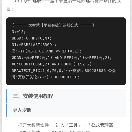
用于条件选股——盘中或盘后一键筛选出符合条件的股
票：
{===== 大智慧【平台突破】选股公式 =====}

N:=13;

BDGD:=C=HHV(C,N);

N1:=BARSLAST(BDGD);

高:=IF(N1
=1.01 AND V>REF(V,1);

GDGD:=高>REF(高,1) AND REF(高,1)<=REF(高,2);

XG:COUNT(GDGD,2) AND COUNT(FLSZ,2);

DRAWTEXT_FIX(1,0,70,0,'~★~微信：BSQJ88886 公众
号:万物开关论~★~'),COLOR00FFFF;
三、安装使用教程
导入步骤
打开大智慧软件 → 进入「
工具
」→「
公式管理器
」