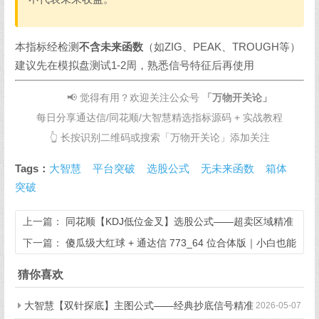
本指标经检测
不含未来函数
（如ZIG、PEAK、TROUGH等）
建议先在模拟盘测试1-2周，熟悉信号特征后再使用
📢 觉得有用？欢迎关注公众号
「万物开关论」
每日分享通达信/同花顺/大智慧精选指标源码 + 实战教程
👆 长按识别二维码或搜索「万物开关论」添加关注
Tags：
大智慧
平台突破
选股公式
无未来函数
箱体
突破
上一篇：
同花顺【KDJ低位金叉】选股公式——超卖区域精准
抄底（无未来函数）
下一篇：
傻瓜级大红球 + 通达信 773_64 位合体版｜小白也能
轻松上手
猜你喜欢
大智慧【双针探底】主图公式——经典抄底信号精准
2026-05-07