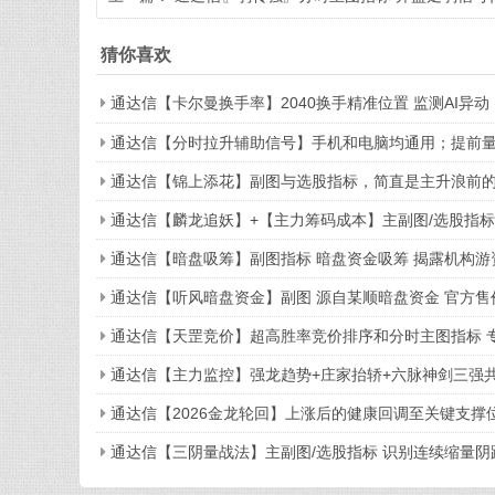
表有弱转强的概率 源码
猜你喜欢
通达信【卡尔曼换手率】2040换手精准位置 监测AI异动
通达信【分时拉升辅助信号】手机和电脑均通用；提前
通达信【锦上添花】副图与选股指标，简直是主升浪前
通达信【麟龙追妖】+【主力筹码成本】主副图/选股指
通达信【暗盘吸筹】副图指标 暗盘资金吸筹 揭露机构游
通达信【听风暗盘资金】副图 源自某顺暗盘资金 官方售
通达信【天罡竞价】超高胜率竞价排序和分时主图指标 
通达信【主力监控】强龙趋势+庄家抬轿+六脉神剑三强
通达信【2026金龙轮回】上涨后的健康回调至关键支撑位
通达信【三阴量战法】主副图/选股指标 识别连续缩量阴