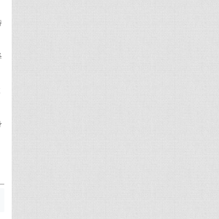
特
释
胜
身