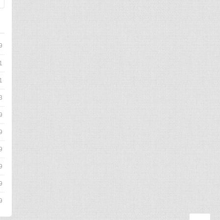
9
1
1
3
9
9
9
9
9
9