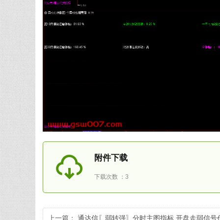
附件下载
下载次数 ：3
上一篇：
通达信〖弱转强〗分时主图指标 开盘走弱信号