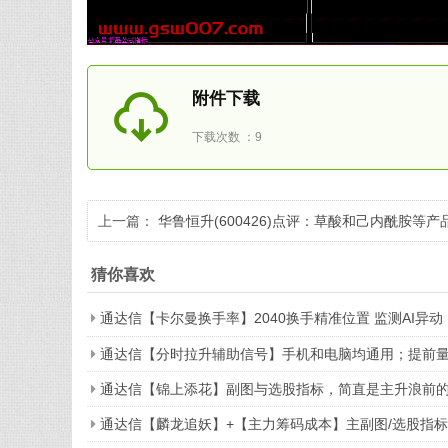
附件下载
下载次数 ：9
上一篇：
华鲁恒升(600426)点评：草酸和己内酰胺等产
景气有望改善
猜你喜欢
通达信【卡尔曼换手率】2040换手精准位置 监测AI异动
通达信【分时拉升辅助信号】手机和电脑均通用；提前
通达信【锦上添花】副图与选股指标，简直是主升浪前
通达信【麟龙追妖】+【主力筹码成本】主副图/选股指