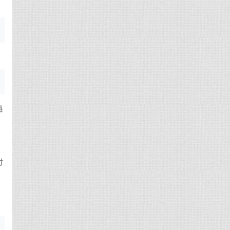
近
避
时