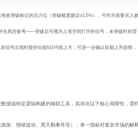
已有效突破标记的压力位（突破幅度建议≥1.5%），可作为首要买入
持仓风控参考——突破后可视为上涨空间打开的信号，未突破时则需
，若信号出现时股价站稳5日均线上方，可进一步确认短期上升趋势，
史数据或特定逻辑构建的辅助工具，其存在以下核心局限性，需
发政策、情绪波动、黑天鹅事件等），单一指标对复杂市场的解