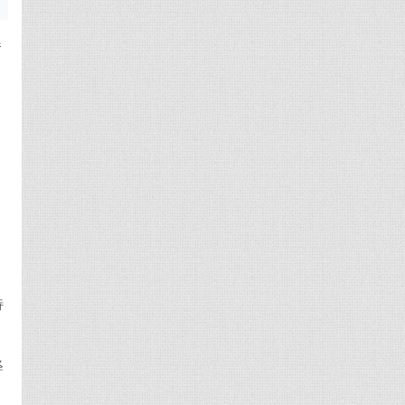
参
特
释