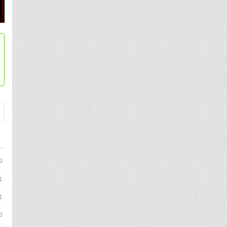
9
1
1
3