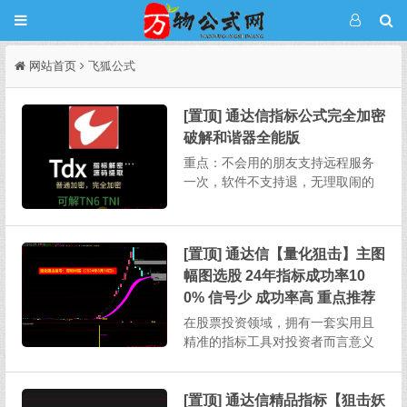
网站首页
飞狐公式
[置顶] 通达信指标公式完全加密
破解和谐器全能版
重点：不会用的朋友支持远程服务
一次，软件不支持退，无理取闹的
不要来杀毒软件推荐用火绒，这个
软件不会误报，不要用360某宝上破
解一个完全加密需要5-20，其它破
[置顶] 通达信【量化狙击】主图
解软件也需要连网状态下授权使
幅图选股 24年指标成功率10
用。本次发布的软件不用任何授
权，下载解压即用，不绑定电...
0% 信号少 成功率高 重点推荐
在股票投资领域，拥有一套实用且
精准的指标工具对投资者而言意义
重大。今天为大家详细介绍一款功
能全面的股票指标，其涵盖主图、
幅图、选股以及股池等多个部分，
[置顶] 通达信精品指标【狙击妖