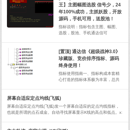
并且支持在手机通达信软件上操
王】主图幅图选股 信号少，24
作，为投资者提供了高效且便捷的
年100%成功，主抓妖股，开放
投资分析方式。一、指标构成与基
源码，手机可用，送股池！
本...
指标说明：指标包含主图、幅图、
选股，股池、手机通达信可
用 1、本指标信号相当少，成功
率高，算是无脑入,介意信号少切勿
下载！2、预警设置：每天下午13：
[置顶] 通达信《超级战神3.0》
30以后即可3、股价跌破预警信号...
珍藏版、竞价排序指标、源码
终身使用！
指标使用指南一、指标构成本套精
心打造的指标体系极为丰富，总共
涵盖了1个主图指标、2个副图指
标、2个排序指标以及2个选股指
屏幕自适应定点均线(飞狐)
标，总计7个指标，为投资者提供全
方位的股市分析视角。二、选股指
屏幕自适应定点均线(飞狐)发一个屏幕自适应的定点均线指标，
标说明（一）超级资金选股选股逻
也就是所谓的点石成金。自动寻找屏幕显示K线的高点和低点。x:
辑：该选股指标筛选出的股票需...
=BARPOS-SYSPARAM(2);nl:=LLVBARS(l,x);nh:=hhVBARS(h,
x);加权支撑...