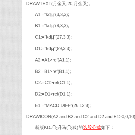
DRAWTEXT(月金叉,20,月金叉);
A1:="kdj.j"(3,3,3);
B1:="kdj.j"(9,3,3);
C1:="kdj.j"(27,3,3);
D1:="kdj.j"(89,3,3);
A2:=A1>ref(A1,1);
B2:=B1>ref(B1,1);
C2:=C1>ref(C1,1);
D2:=D1>ref(D1,1);
E1:="MACD.DIFF"(26,12,9);
DRAWICON(A2 and B2 and C2 and D2 and E1>0,0,10)
新版KDJ飞升马(飞狐)的
选股公式
如下：