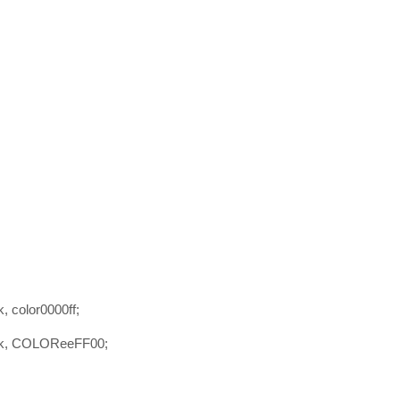
 color0000ff;
ck, COLOReeFF00;