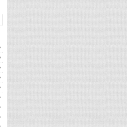
7
7
7
7
7
7
7
7