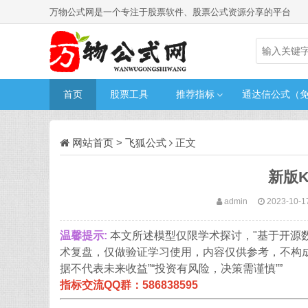
万物公式网是一个专注于股票软件、股票公式资源分享的平台
首页
股票工具
推荐指标
通达信公式（
网站首页
>
飞狐公式
正文
新版K
admin
2023-10-1
温馨提示:
本文所述模型仅限学术探讨，"基于开源
术复盘，仅做验证学习使用，内容仅供参考，不构
据不代表未来收益”“投资有风险，决策需谨慎””
指标交流QQ群：586838595