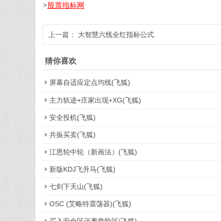
>
股票指标网
上一篇：
大智慧六线全红指标公式
猜你喜欢
屏幕自适应定点均线(飞狐)
主力轨迹+庄家出现+XG(飞狐)
安全投机(飞狐)
共振买卖(飞狐)
江恩轮中轮（新画法）(飞狐)
新版KDJ飞升马(飞狐)
七剑下天山(飞狐)
OSC (艾略特震荡器)(飞狐)