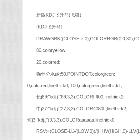
新版KDJ飞升马(飞狐)
{KDJ飞升马}
DRAWGBK((CLOSE > 0),COLORRGB(0,0,30),COL
80,coloryellow;
20,colorred;
强弱分水岭:50,POINTDOT,colorgreen;
0,colorred,linethick0; 100,colorgreen,linethick1;
长j89:"kdj.j"(89,3,3),COLORffff00,linethick2;
中j27:"kdj.j"(27,3,3),COLOR4080ff,linethick2;
短j3:"kdj.j"(3,3,3),COLORaaaaaa,linethick0;
RSV:=(CLOSE-LLV(LOW,9))/(HHV(HIGH,9)-LLV(L