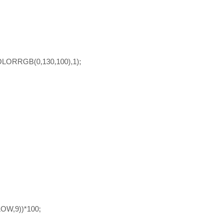
ORRGB(0,130,100),1);
OW,9))*100;