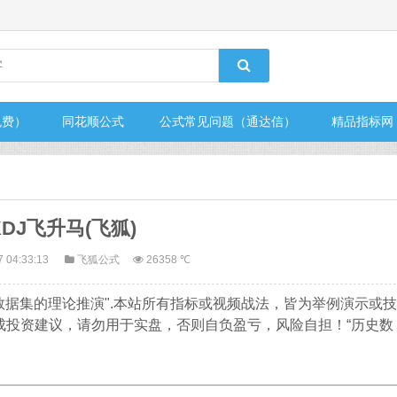
免费）
同花顺公式
公式常见问题（通达信）
精品指标网
DJ飞升马(飞狐)
7 04:33:13
飞狐公式
26358 ℃
数据集的理论推演".本站所有指标或视频战法，皆为举例演示或技
成投资建议，请勿用于实盘，否则自负盈亏，风险自担！“历史数