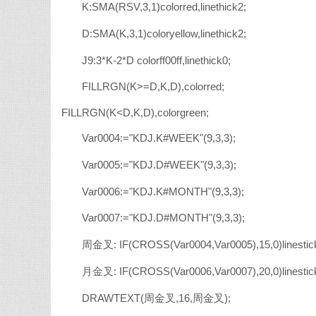
K:SMA(RSV,3,1)colorred,linethick2;
D:SMA(K,3,1)coloryellow,linethick2;
J9:3*K-2*D colorff00ff,linethick0;
FILLRGN(K>=D,K,D),colorred;
FILLRGN(K<D,K,D),colorgreen;
Var0004:="KDJ.K#WEEK"(9,3,3);
Var0005:="KDJ.D#WEEK"(9,3,3);
Var0006:="KDJ.K#MONTH"(9,3,3);
Var0007:="KDJ.D#MONTH"(9,3,3);
周金叉: IF(CROSS(Var0004,Var0005),15,0)linestick,
月金叉: IF(CROSS(Var0006,Var0007),20,0)linesti
DRAWTEXT(周金叉,16,周金叉);