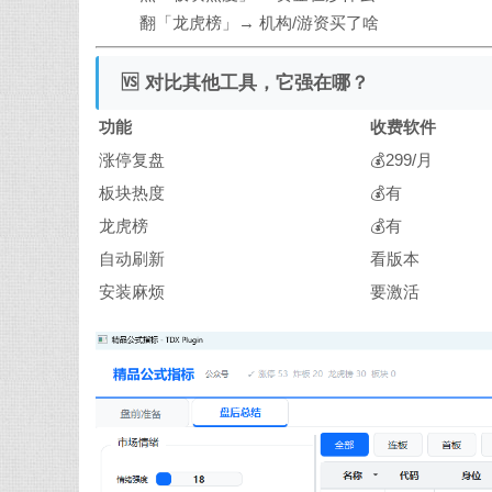
翻「龙虎榜」→ 机构/游资买了啥
🆚 对比其他工具，它强在哪？
功能
收费软件
涨停复盘
💰299/月
板块热度
💰有
龙虎榜
💰有
自动刷新
看版本
安装麻烦
要激活