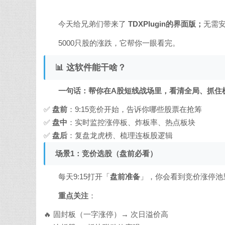
今天给兄弟们带来了
TDXPlugin的界面版；
无需安
5000只股的涨跌，它帮你一眼看完。
📊 这软件能干啥？
一句话：帮你在A股短线战场里，看清全局、抓住
✅
盘前
：9:15竞价开始，告诉你哪些股票在抢筹
✅
盘中
：实时监控涨停板、炸板率、热点板块
✅
盘后
：复盘龙虎榜、梳理连板股逻辑
场景1：竞价选股（盘前必看）
每天9:15打开「
盘前准备
」，你会看到竞价涨停池里
重点关注
：
🔥 固封板（一字涨停）→ 次日溢价高