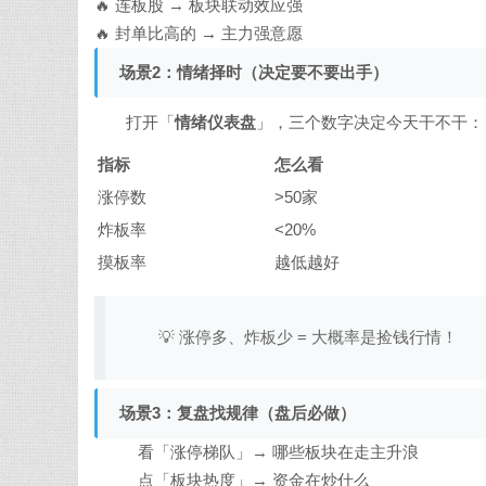
🔥 连板股 → 板块联动效应强
🔥 封单比高的 → 主力强意愿
场景2：情绪择时（决定要不要出手）
打开「
情绪仪表盘
」，三个数字决定今天干不干：
指标
怎么看
涨停数
>50家
炸板率
<20%
摸板率
越低越好
💡 涨停多、炸板少 = 大概率是捡钱行情！
场景3：复盘找规律（盘后必做）
看「涨停梯队」→ 哪些板块在走主升浪
点「板块热度」→ 资金在炒什么