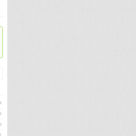
9
3
9
7