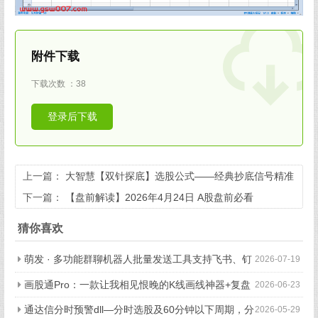
附件下载
下载次数 ：38
登录后下载
上一篇：
大智慧【双针探底】选股公式——经典抄底信号精准
识别（无未来函数）
下一篇：
【盘前解读】2026年4月24日 A股盘前必看
猜你喜欢
萌发 · 多功能群聊机器人批量发送工具支持飞书、钉
2026-07-19
钉等平台,电脑端和手机端都支持
画股通Pro：一款让我相见恨晚的K线画线神器+复盘
2026-06-23
工具+选股池
通达信分时预警dll—分时选股及60分钟以下周期，分
2026-05-29