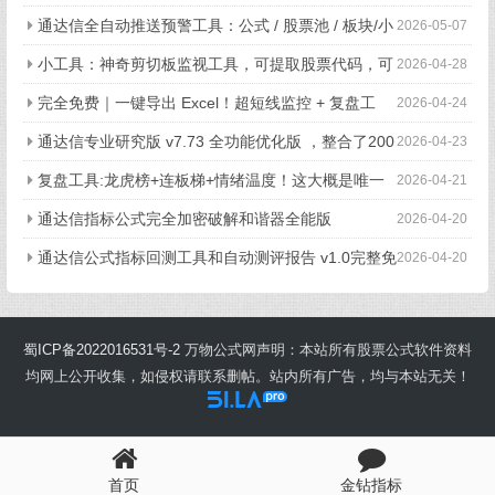
时交易信号自动提示并推送微信钉钉飞书
通达信全自动推送预警工具：公式 / 股票池 / 板块/小
2026-05-07
周期监控/自动推送钉钉飞书萌侠微信+视频教学
小工具：神奇剪切板监视工具，可提取股票代码，可
2026-04-28
导入板块，可联动通达信
完全免费｜一键导出 Excel！超短线监控 + 复盘工
2026-04-24
具，功能全开无限制
通达信专业研究版 v7.73 全功能优化版 ，整合了200
2026-04-23
0+公式、支持免费付费自选同步
复盘工具:龙虎榜+连板梯+情绪温度！这大概是唯一
2026-04-21
的免费的工具
通达信指标公式完全加密破解和谐器全能版
2026-04-20
通达信公式指标回测工具和自动测评报告 v1.0完整免
2026-04-20
费使用指南
蜀ICP备2022016531号-2
万物公式网声明：本站所有股票公式软件资料
均网上公开收集，如侵权请联系删帖。站内所有广告，均与本站无关！
首页
金钻指标