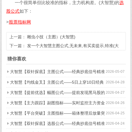
一个很简单但比较准的指标，主力机构差。(大智慧)的
选
股公式
如下：
>
股票指标网
上一篇：
雕虫小技（主图）(大智慧)
下一篇：
发一个大智慧主图公式,无未来,有买卖提示,特准(大
智慧)
猜你喜欢
大智慧【双针探底】主图公式——经典抄底信号精准
2026-05-07
识别（无未来函数）
大智慧【均线金叉】主图公式——5日上穿10日经典
2026-04-28
买入信号（无未来函数）
大智慧【提前优选】幅图公式——提前发现黑马股的
2026-04-27
秘密武器（无未来函数）
大智慧【主力跟踪】副图指标——实时监控主力资金
2026-04-26
动向（无未来函数）
大智慧【平台突破】主图指标——箱体整理后放量突
2026-04-25
破精准捕捉（无未来函数）
大智慧【双针探底】选股公式——经典抄底信号精准
2026-04-24