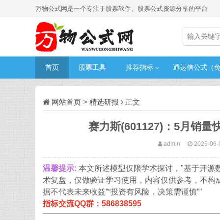
万物公式网是一个专注于股票软件、股票公式资源分享的平台
首页
股票工具
推荐指标
通达信公式（
网站首页
>
精选研报
正文
赛力斯(601127)：5月销
admin
2025-06-
温馨提示:
本文所述模型仅限学术探讨，"基于开源
术复盘，仅做验证学习使用，内容仅供参考，不构
据不代表未来收益”“投资有风险，决策需谨慎””
指标交流QQ群：586838595