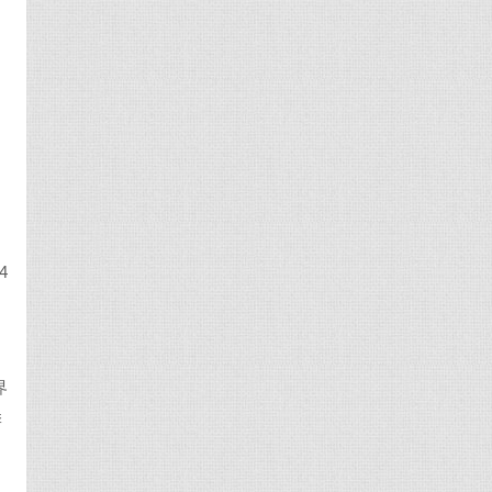
4
界
季
，