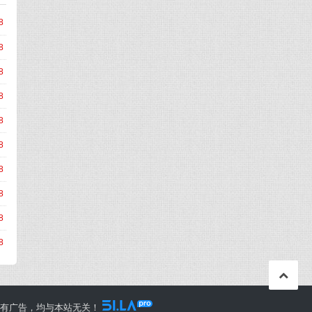
8
8
8
8
8
8
8
8
8
8
所有广告，均与本站无关！