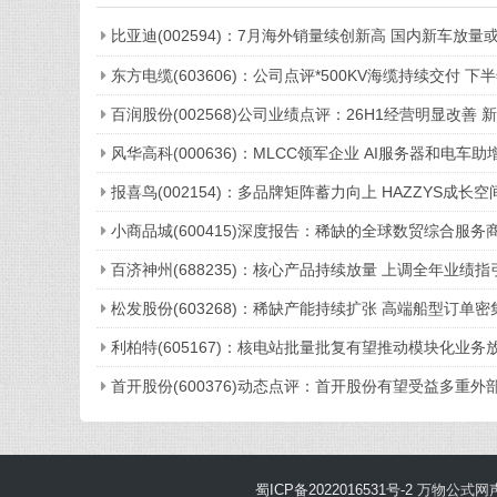
比亚迪(002594)：7月海外销量续创新高 国内新车放量
东方电缆(603606)：公司点评*500KV海缆持续交付
百润股份(002568)公司业绩点评：26H1经营明显改善
风华高科(000636)：MLCC领军企业 AI服务器和电车助
报喜鸟(002154)：多品牌矩阵蓄力向上 HAZZYS成长空
小商品城(600415)深度报告：稀缺的全球数贸综合服务
百济神州(688235)：核心产品持续放量 上调全年业绩指
松发股份(603268)：稀缺产能持续扩张 高端船型订单
利柏特(605167)：核电站批量批复有望推动模块化业
首开股份(600376)动态点评：首开股份有望受益多重
蜀ICP备2022016531号-2
万物公式网