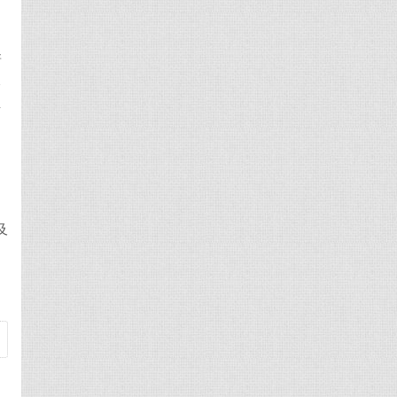
新
价
市
及