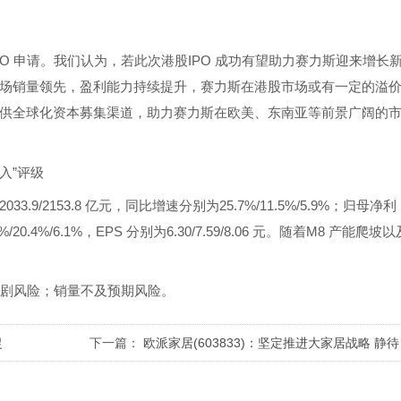
PO 申请。我们认为，若此次港股IPO 成功有望助力赛力斯迎来增长
场销量领先，盈利能力持续提升，赛力斯在港股市场或有一定的溢
斯提供全球化资本募集渠道，助力赛力斯在欧美、东南亚等前景广阔的
入”评级
033.9/2153.8 亿元，同比增速分别为25.7%/11.5%/5.9%；归母净利
/20.4%/6.1%，EPS 分别为6.30/7.59/8.06 元。随着M8 产能爬坡以
风险；销量不及预期风险。
捉
下一篇：
欧派家居(603833)：坚定推进大家居战略 静待
增长修复