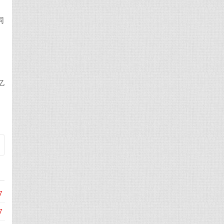
同
，
亿
7
7