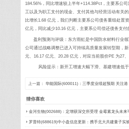
184.56%，同比增速较上半年+114.38Pct，
工以及为职工支付的现金、支付其他与经营活动有关的现
比增长1.68 亿元，我们判断主要系公司债务重组处置
亿元，同比减少10.16 亿元，主要系公司偿还债务
盈利预测与评级：东方雨虹是中国防水材料行业领
公司通过战略调整已进入可持续高质量发展转型期，新一轮蝶
元、16.17 亿元、20.28 亿元，对应当前股价PE 为27
风险提示：新开工增速大幅下滑、基建增速低于
上一篇：
华能国际(600011)：三季度业绩超预期 关注港
股股息率
猜你喜欢
金河生物(002688)：定增获深交所受理 金霉素龙头未来
罗普特(688619)中小盘信息更新：携手北大共建量子实