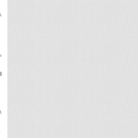
.
中
量
6
.
+