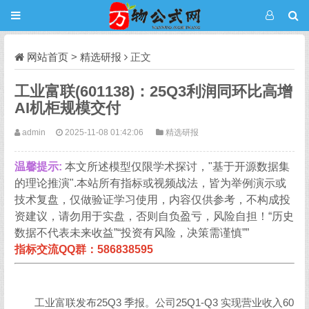
网站首页
>
精选研报
正文
工业富联(601138)：25Q3利润同环比高增
AI机柜规模交付
admin
2025-11-08 01:42:06
精选研报
温馨提示:
本文所述模型仅限学术探讨，"基于开源数据集
的理论推演".本站所有指标或视频战法，皆为举例演示或
技术复盘，仅做验证学习使用，内容仅供参考，不构成投
资建议，请勿用于实盘，否则自负盈亏，风险自担！“历史
数据不代表未来收益”“投资有风险，决策需谨慎””
指标交流QQ群：586838595
工业富联发布25Q3 季报。公司25Q1-Q3 实现营业收入60