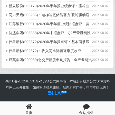
林矿业正式投产增量可期
新泉股份(603179)2026年半年报业绩点评：座椅业
2026-08-07
务高速增长 汇兑及减值影响短期利润
同力天启(605286)：电梯筑底储能蓄力 双轮驱动迎
2026-08-07
成长新局
江苏银行(600919)2026年半年度业绩快报点评：营
2026-08-07
收加速增长 风险抵补能力充足
健盛集团(603558)2026年中报点评：Q2经营显韧性
2026-08-07
越南盈利显著提升
伟星新材(002372)2026年半年报点评：基本面承压
2026-08-07
经营保持韧性
伟星新材(002372)：收入同比降幅逐季度收窄
2026-08-07
双英集团(920059)北交所新股申购报告：全产业链汽
2026-08-07
车座椅先锋 绑定吉利/比亚迪/赛力斯
蜀ICP备2022016531号-2
万物公式网声明：本站所有股票公式软件资料
均网上公开收集，如侵权请联系删帖。站内所有广告，均与本站无关！
首页
金钻指标