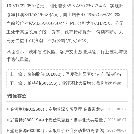
16,537/22,059 亿元，同比增长59.5%/70.2%/33.4%，实现归
母净利润341/524/652 亿元，同比增长47.1%/53.5%/24.3%，
当前股价对应2025/2026/2027 年PE 分别为47/31/25X。公司
正处于高速发展阶段，良率、效率持续提升，份额不断扩大，
充分受益于AI 浪潮，维持公司“买入”评级。
风险提示：成本管控风险、客户支出放缓风险、行业波动与技
术迭代风险。
上一篇：
柳钢股份(601003)：季度盈利显著好转 产品结构持
续改善
下一篇：
伯特利(603596)：业绩环比大幅增长 盈利能力持续
增强
猜你喜欢
金河生物(002688)：定增获深交所受理 金霉素龙头
2026-08-07
未来可期
罗普特(688619)中小盘信息更新：携手北大共建量子
2026-08-07
实验室 CMOS伊辛机产业化可期
盛达资源(000603)：金银量价齐升驱动业绩高增 鸿
2026-08-07