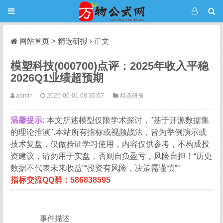
网站首页
>
精选研报
正文
模塑科技(000700)点评：2025年收入平稳
2026Q1业绩超预期
admin
2026-06-01 08:35:07
精选研报
温馨提示:
本文所述模型仅限学术探讨，"基于开源数据集
的理论推演".本站所有指标或视频战法，皆为举例演示或
技术复盘，仅做验证学习使用，内容仅供参考，不构成投
资建议，请勿用于实盘，否则自负盈亏，风险自担！“历史
数据不代表未来收益”“投资有风险，决策需谨慎””
指标交流QQ群：586838595
事件描述